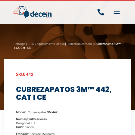

Catálogo
|
EPIS y equipamiento laboral
|
Protección corporal
| Cubrezapatos 3M™
442, Cat I CE
SKU:
442
CUBREZAPATOS 3M™ 442,
CAT I CE
Modelo
: Cubrezapatos
3M 442
Normas/Certificaciones
Categoría CE 1
Color
: blanco
Embalaje
: Cajas de 150 pares.