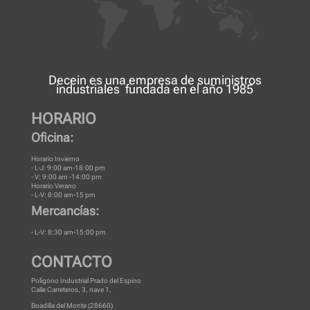
Decein es una
empresa de suministros
industriales
fundada en el año 1985
HORARIO
Oficina:
Horario Invierno
- L-J: 9:00 am-18:00 pm
- V: 9:00 am -14:00 pm
Horario Verano
- L-V: 8:00 am-15 pm
Mercancías:
- L-V: 8:30 am-15:00 pm
CONTACTO
Polígono Industrial Prado del Espino
Calle Carreteros, 3, nave 1,
Boadilla del Monte (28660)