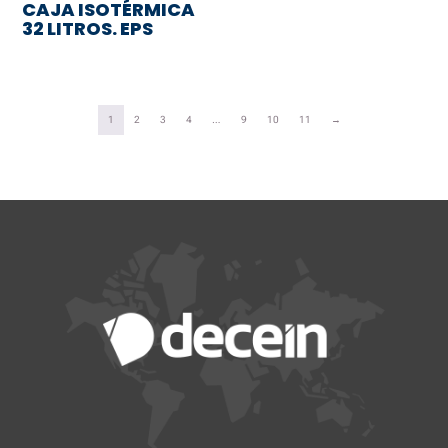
CAJA ISOTÉRMICA
32 LITROS. EPS
1
2
3
4
…
9
10
11
→