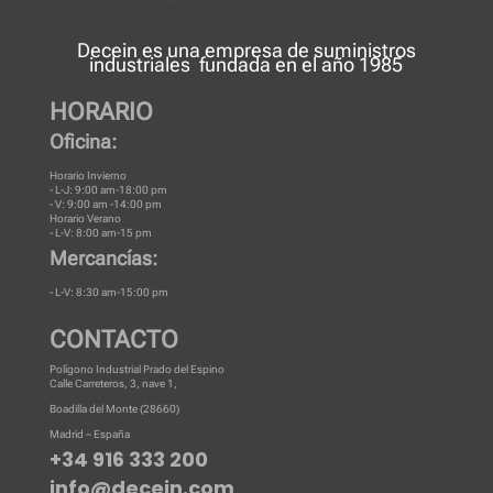
Decein es una
empresa de suministros
industriales
fundada en el año 1985
HORARIO
Oficina:
Horario Invierno
- L-J: 9:00 am-18:00 pm
- V: 9:00 am -14:00 pm
Horario Verano
- L-V: 8:00 am-15 pm
Mercancías:
- L-V: 8:30 am-15:00 pm
CONTACTO
Polígono Industrial Prado del Espino
Calle Carreteros, 3, nave 1,
Boadilla del Monte (28660)
Madrid – España
+34 916 333 200
info@decein.com