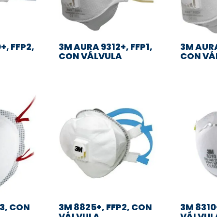
+, FFP2,
3M AURA 9312+, FFP1,
3M AURA
CON VÁLVULA
CON VÁ
P3, CON
3M 8825+, FFP2, CON
3M 8310+
VÁLVULA
VÁLVUL