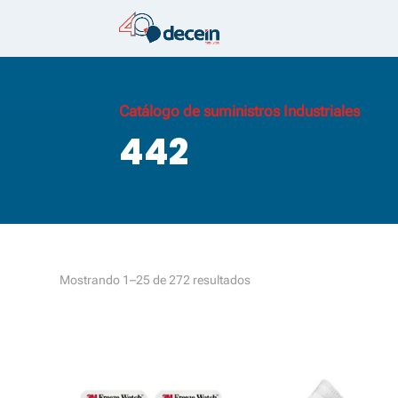
Catálogo de suministros Industriales
442
Ordenado
Mostrando 1–25 de 272 resultados
por
los
últimos