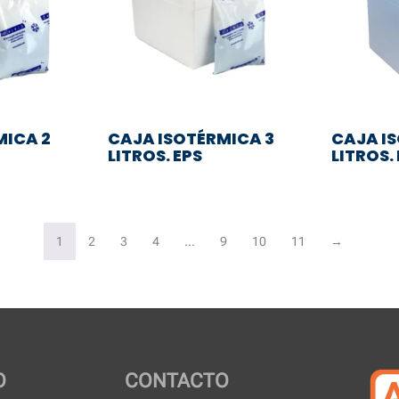
MICA 2
CAJA ISOTÉRMICA 3
CAJA I
LITROS. EPS
LITROS.
1
2
3
4
…
9
10
11
→
O
CONTACTO