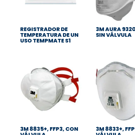
REGISTRADOR DE
3M AURA 9320
TEMPERATURA DE UN
SIN VÁLVULA
USO TEMPMATE S1
3M 8835+, FFP3, CON
3M 8833+, FF
VÁLVULA
VÁLVULA