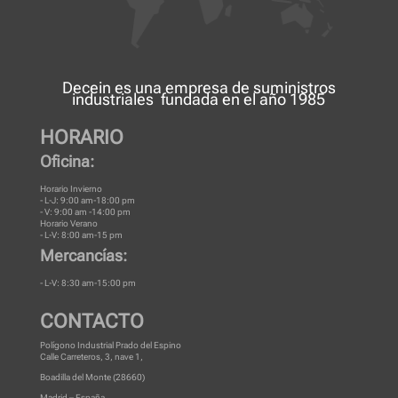
Decein es una
empresa de suministros
industriales
fundada en el año 1985
HORARIO
Oficina:
Horario Invierno
- L-J: 9:00 am-18:00 pm
- V: 9:00 am -14:00 pm
Horario Verano
- L-V: 8:00 am-15 pm
Mercancías:
- L-V: 8:30 am-15:00 pm
CONTACTO
Polígono Industrial Prado del Espino
Calle Carreteros, 3, nave 1,
Boadilla del Monte (28660)
Madrid – España