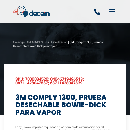

Catálogo
|
AREA INDUSTRIA
|
Esterilización
| 3M Comply 1300, Prueba
Desechable Bowie-Dick para vapor
SKU:
7000034520; 04046719496518;
08711428047837; 68711428047839
3M COMPLY 1300, PRUEBA
DESECHABLE BOWIE-DICK
PARA VAPOR
Le ayuda a cumplir los requisitos de las normas de esterilización dental