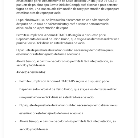
establecidos por el Departamento de Salud de Reino Unido (HTM 01-05.) El
paquete de pruebas tipo Bowie-Dick de Comply está diseñado para detectar
fugas de aire, una inadecuada eliminación de aire y penetración de vapor para
esterilizadores de vapor por vacío
La prueba Bowie-Dick se lleva a cabo diariamente en una cámara vacío
después de un ciclo de calentamiento y está diseñada para mostrar la
adecuación de la penetración de vapor.
Permite cumplir con la norma HTM 01-05 según lo dispuesto por el
Departamento de Salud de Reino Unido, que exige a los dentistas realizar una
prueba Bowie-Dick diaria en esterilizadores de vacío
El paquete de prueba le dará la tranquilidad necesaria y demostrará que su
esterilizador está trabajando de forma adecuada
Ahorra tiempo, el cambio de color obvio permite la fácil interpretación, es
sencillo y fácil de usar
Aspectos destacados:
Permite cumplir con la norma HTM 01-05 según lo dispuesto por el
Departamento de Salud de Reino Unido, que exige a los dentistas realizar
una prueba Bowie-Dick diaria en esterilizadores de vacío
El paquete de prueba le dará la tranquilidad necesaria y demostrará que su
esterilizador está trabajando de forma adecuada
Ahorra tiempo, el cambio de color obvio permite la fácil interpretación, es
sencillo y fácil de usar