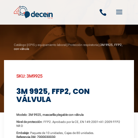

Catálogo
|
EPIS y equipamiento laboral
|
Protección respiratoria
| 3M 9925, FFP2,
con válvula
SKU:
3M9925
3M 9925, FFP2, CON
VÁLVULA
Modelo
:
3M 9925, mascarilla plegable con válvula
Nivel de protección
: FFP2. Aprobado por la CE, EN 149:2001+A1:2009 FFP2
NR D
Embalaje
: Paquete de 10 unidades, Cajas de 80 unidades.
Referencia 3M: 7000030030