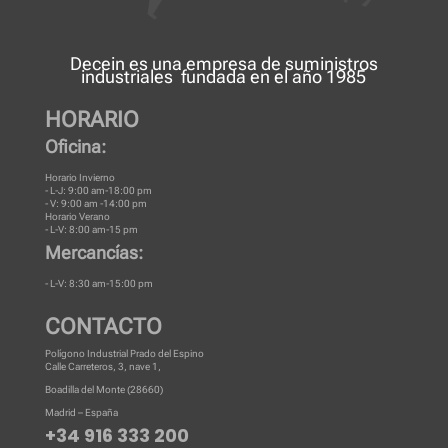
Decein es una
empresa de suministros
industriales
fundada en el año 1985
HORARIO
Oficina:
Horario Invierno
- L-J: 9:00 am-18:00 pm
- V: 9:00 am -14:00 pm
Horario Verano
- L-V: 8:00 am-15 pm
Mercancías:
- L-V: 8:30 am-15:00 pm
CONTACTO
Polígono Industrial Prado del Espino
Calle Carreteros, 3, nave 1,
Boadilla del Monte (28660)
Madrid – España
+34 916 333 200