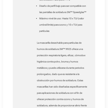
Diseño de perfil bajo para ser compatible con
las pantallas de soldadura 3M™ Speedglas™
Máximo nivel de uso: Hasta 10 x TLV (valor
umbral límite) para ozono y 10 x TLV para
partículas
La mascarilla desechable para partículas de
humos de soldadura 3M™ 9925 ofrece una
protección respiratoria ligera, eficaz, cómoda e
higiénica contra polvo, bruma y humos
metálicos y puede utilizarse durante periodos
prolongados, dado que es resistente a la
obstrucción por humos de soldadura. Estas
mascarillas han sido diseñadas específicamente
para aplicaciones de soldadura con el fin de
ofrecer protección contra ozono y humos de
soldadura, además de proporcionar alivio frente