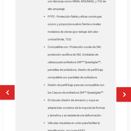
con técnicas como MMA, MIG/MAG, y TIG de
alto amperaje
FFP2 - Protección fiable y eficaz contra gas
ozono y proporciona alivio frente a niveles
molestos de olores (por debajo del valor
umbral límite, TLV)
Compatible con: Protección ocular de 3M,
protección auditiva de 3M, Unidades de
cabeza para soldadura 3M™ Speedglas™,
pantallas de soldadura, diseño de perfil bajo
compatible con pantallas de soldadura
Diseño de perfil bajo para ser compatible con
los Cascos de soldadura 3M™ Speedglas™
El robusto diseño de armazón y copa se
adapta bien a rostros de la mayoría de formas
y tamaños y es resistente a la deformación
Válvulas rotuladas en color para facilitar la
identificación: azul para FFP2