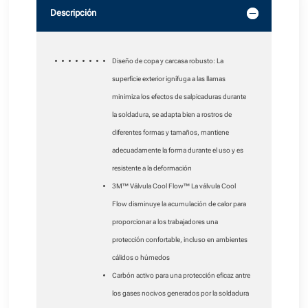
Descripción
Diseño de copa y carcasa robusto: La
superficie exterior ignífuga a las llamas
minimiza los efectos de salpicaduras durante
la soldadura, se adapta bien a rostros de
diferentes formas y tamaños, mantiene
adecuadamente la forma durante el uso y es
resistente a la deformación
3M™ Válvula Cool Flow™ La válvula Cool
Flow disminuye la acumulación de calor para
proporcionar a los trabajadores una
protección confortable, incluso en ambientes
cálidos o húmedos
Carbón activo para una protección eficaz antre
los gases nocivos generados por la soldadura