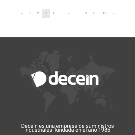
←
1
2
3
4
5
6
…
9
10
11
→
Decein es una
empresa de suministros
industriales
fundada en el año 1985