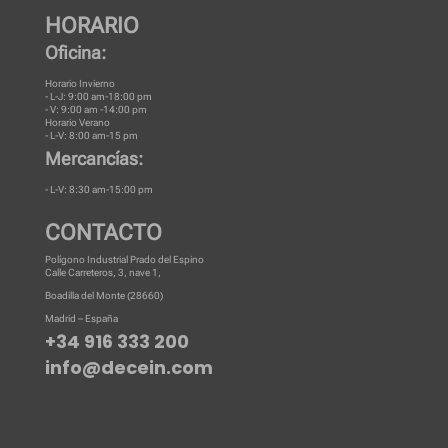
HORARIO
Oficina:
Horario Invierno
- L-J: 9:00 am-18:00 pm
- V: 9:00 am -14:00 pm
Horario Verano
- L-V: 8:00 am-15 pm
Mercancías:
- L-V: 8:30 am-15:00 pm
CONTACTO
Polígono Industrial Prado del Espino
Calle Carreteros, 3, nave 1,
Boadilla del Monte (28660)
Madrid – España
+34 916 333 200
info@decein.com