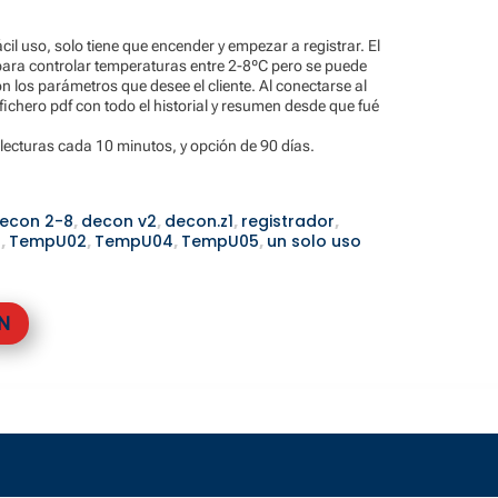
cil uso, solo tiene que encender y empezar a registrar. El
para controlar temperaturas entre 2-8ºC pero se puede
n los parámetros que desee el cliente. Al conectarse al
fichero pdf con todo el historial y resumen desde que fué
lecturas cada 10 minutos, y opción de 90 días.
econ 2-8
,
decon v2
,
decon.z1
,
registrador
,
a
,
TempU02
,
TempU04
,
TempU05
,
un solo uso
N