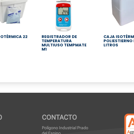
SOTÉRMICA 22
REGISTRADOR DE
CAJA ISOTÉRM
TEMPERATURA
POLIESTIERNO 
MULTIUSO TEMPMATE
LITROS
M1
O
CONTACTO
Polígono Industrial Prado
del Espino