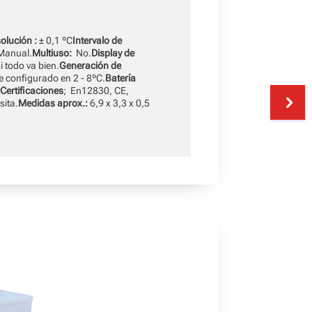
olución :
± 0,1 ºC
Intervalo de
Manual.
Multiuso:
No.
Display de
 todo va bien.
Generación de
e configurado en 2 - 8ºC.
Batería
0
Certificaciones
; En12830, CE,
sita.
Medidas aprox.:
6,9 x 3,3 x 0,5