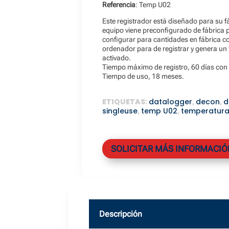
Referencia
: Temp U02
Este registrador está diseñado para su fá
equipo viene preconfigurado de fábrica 
configurar para cantidades en fábrica co
ordenador para de registrar y genera un 
activado.
Tiempo máximo de registro, 60 días con 
Tiempo de uso, 18 meses.
ETIQUETAS:
datalogger
,
decon
,
d
singleuse
,
temp U02
,
temperatur
SOLICITAR MÁS INFORMACIÓ
Descripción