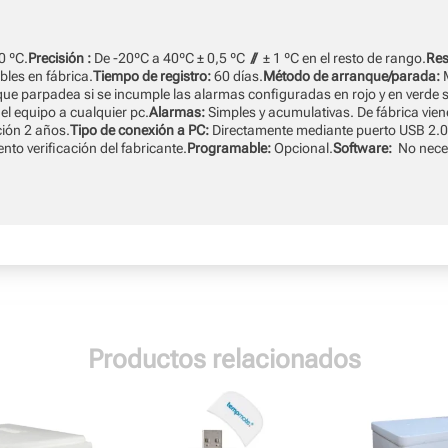
0 ºC.
Precisión :
De -20ºC a 40ºC ± 0,5 ºC
//
± 1 ºC en el resto de rango.
Res
bles en fábrica.
Tiempo de registro:
60 días.
Método de arranque/parada:
que parpadea si se incumple las alarmas configuradas en rojo y en verde si
l equipo a cualquier pc.
Alarmas:
Simples y acumulativas. De fábrica vien
ión 2 años.
Tipo de conexión a PC:
Directamente mediante puerto USB 2.
nto verificación del fabricante.
Programable:
Opcional.
Software:
No nece
Productos relacionados