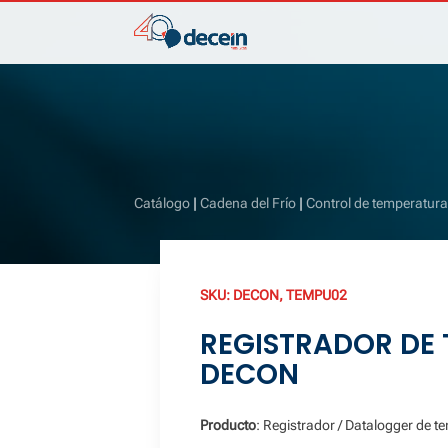
Catálogo
|
Cadena del Frío
|
Control de temperatur
SKU:
DECON, TEMPU02
REGISTRADOR DE 
DECON
Producto
: Registrador / Datalogger de t