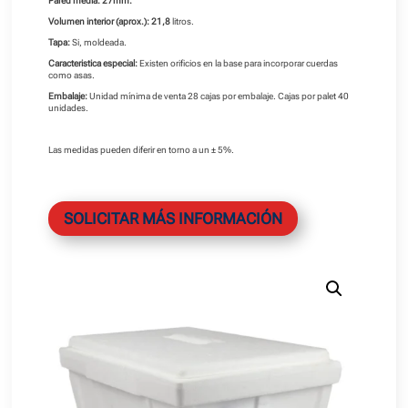
Pared media: 27mm.
Volumen interior (aprox.): 21,8
litros.
Tapa:
Si, moldeada.
Caracteristica especial:
Existen orificios en la base para incorporar cuerdas
como asas.
Embalaje:
Unidad mínima de venta 28 cajas por embalaje. Cajas por palet 40
unidades.
Las medidas pueden diferir en torno a un ± 5%.
SOLICITAR MÁS INFORMACIÓN