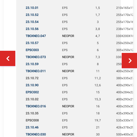
23.10.01
EPS
1,5
210x165x115
23.10.52
EPS
1,7
255x170x120
23.10.54
EPS
3
255x170x160
23.10.56
EPS
3,8
238x175x180
TBOXNEO.047
NEOPOR
4,7
330X200X185
23.10.57
EPS
5
250x250x255
EPSC003
EPS
6
305x250x125
TBOXNEO.073
NEOPOR
7,3
330X225X225
23.10.59
EPS
8
250x250x255
TBOXNEO.011
NEOPOR
11
400x250x350
23.10.72
EPS
11,2
380x335x270
23.10.90
EPS
12,6
400x290x176
EPSC002
EPS
15
400x284x220
23.10.02
EPS
15,3
400x293x210
TBOXNEO.016
NEOPOR
16
400x250x350
23.10.35
EPS
18
435x390x305
EPSC008
EPS
19,7
535x330x190
23.10.46
EPS
21
426x378x290
TBOXNEO.030
NEOPOR
30
500x400x350