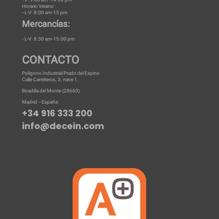
Horario Verano
- L-V: 8:00 am-15 pm
Mercancías:
- L-V: 8:30 am-15:00 pm
CONTACTO
Polígono Industrial Prado del Espino
Calle Carreteros, 3, nave 1,
Boadilla del Monte (28660)
Madrid – España
+34 916 333 200
info@decein.com