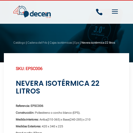

Catálogo
|
Cadena del Frío
|
Cajas isotérmicas
|
Eps
| Nevera isotérmica 22 litros
SKU:
EPSC006
NEVERA ISOTÉRMICA 22
LITROS
Referencia: EPSC006
Construcción:
Poliestireno o corcho blanco (EPS).
Medida interiores:
Arriba(310-365) x Base(240-285) x 210
Medidas Exteriores:
420 x 340 x 225