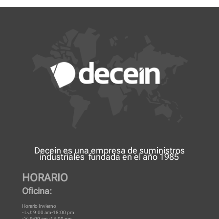
Decein es una
empresa de suministros
industriales
fundada en el año 1985
HORARIO
Oficina:
Horario Invierno
- L-J: 9:00 am-18:00 pm
- V: 9:00 am -14:00 pm