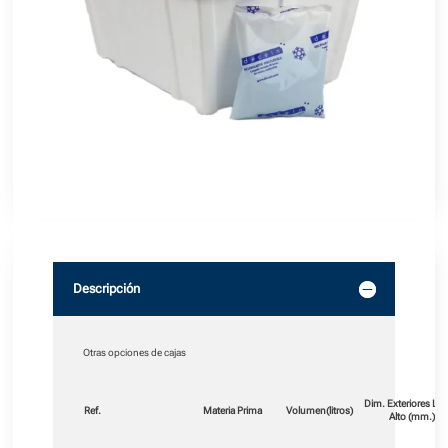
Descripción
Otras opciones de cajas
Dim. Exteriores L x 
Ref.
Materia Prima
Volumen
(litros)
Alto (mm.)