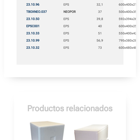
23.10.96
EPS
32,1
600x400x210
TBOXNEO.037
NEOPOR
37
500x400x350
23.10.50
EPS
39,8
592x394x264
EPSC001
EPS
40
600x400x255
23.10.33
EPS
51
550x400x425
23.10.99
EPS
56,9
795x380x280
23.10.32
EPS
73
600x480x485
Productos relacionados