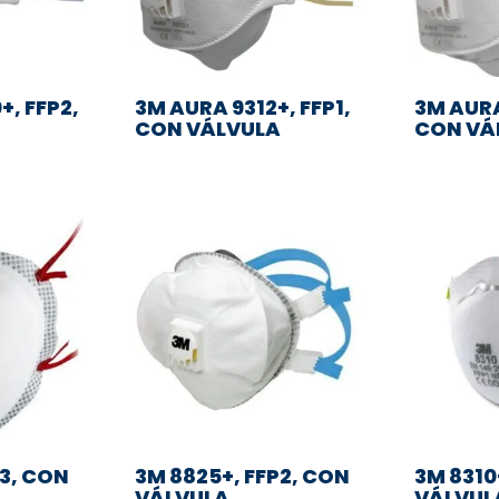
+, FFP2,
3M AURA 9312+, FFP1,
3M AURA
CON VÁLVULA
CON VÁ
P3, CON
3M 8825+, FFP2, CON
3M 8310+
VÁLVULA
VÁLVUL