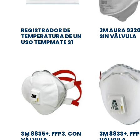
REGISTRADOR DE
3M AURA 9320
TEMPERATURA DE UN
SIN VÁLVULA
USO TEMPMATE S1
3M 8835+, FFP3, CON
3M 8833+, FF
VÁLVULA
VÁLVULA