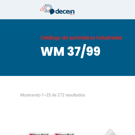
Catálogo de suministros Industriales
WM 37/99
Ordenado
Mostrando 1–25 de 272 resultados
por
los
últimos