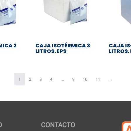
MICA 2
CAJA ISOTÉRMICA 3
CAJA I
LITROS. EPS
LITROS.
1
2
3
4
…
9
10
11
→
O
CONTACTO