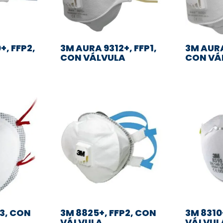
+, FFP2,
3M AURA 9312+, FFP1,
3M AURA
CON VÁLVULA
CON VÁ
P3, CON
3M 8825+, FFP2, CON
3M 8310+
VÁLVULA
VÁLVUL