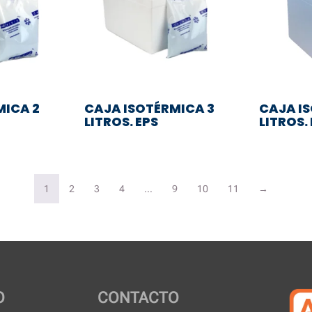
MICA 2
CAJA ISOTÉRMICA 3
CAJA I
LITROS. EPS
LITROS.
1
2
3
4
…
9
10
11
→
O
CONTACTO