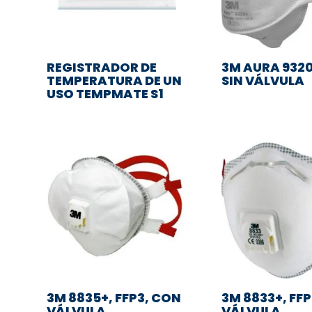
REGISTRADOR DE
3M AURA 9320
TEMPERATURA DE UN
SIN VÁLVULA
USO TEMPMATE S1
3M 8835+, FFP3, CON
3M 8833+, FF
VÁLVULA
VÁLVULA