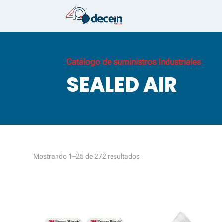
Catálogo de suministros Industriales
SEALED AIR
Ordenado
Mostrando 1–25 de 272 resultados
por
los
últimos