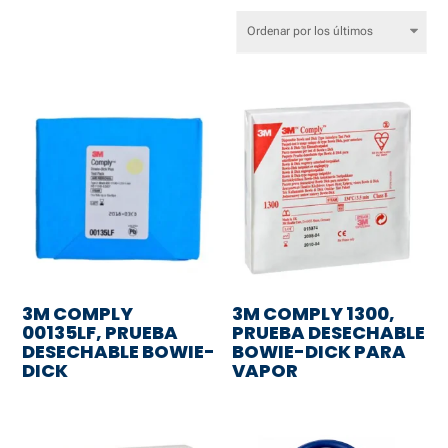
por
los
últimos
3M COMPLY
3M COMPLY 1300,
00135LF, PRUEBA
PRUEBA DESECHABLE
DESECHABLE BOWIE-
BOWIE-DICK PARA
DICK
VAPOR