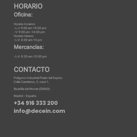
HORARIO
Oficina:
Horario Invierno
- L-J: 9:00 am-18:00 pm
- V: 9:00 am -14:00 pm
Horario Verano
- L-V: 8:00 am-15 pm
Mercancías:
- L-V: 8:30 am-15:00 pm
CONTACTO
Polígono Industrial Prado del Espino
Calle Carreteros, 3, nave 1,
Boadilla del Monte (28660)
Madrid – España
+34 916 333 200
info@decein.com