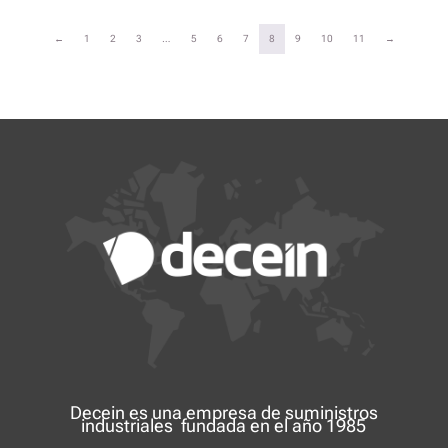
←
1
2
3
…
5
6
7
8
9
10
11
→
Decein es una
empresa de suministros
industriales
fundada en el año 1985