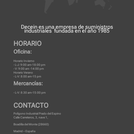
Decein es una
empresa de suministros
industriales
fundada en el año 1985
HORARIO
Oficina:
Horario Invierno
- L-J: 9:00 am-18:00 pm
- V: 9:00 am -14:00 pm
Horario Verano
- L-V: 8:00 am-15 pm
Mercancías:
- L-V: 8:30 am-15:00 pm
CONTACTO
Polígono Industrial Prado del Espino
Calle Carreteros, 3, nave 1,
Boadilla del Monte (28660)
Madrid – España