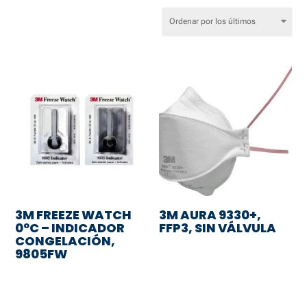
por
los
últimos
3M FREEZE WATCH
3M AURA 9330+,
0ºC – INDICADOR
FFP3, SIN VÁLVULA
CONGELACIÓN,
9805FW