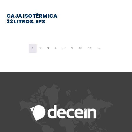
CAJA ISOTÉRMICA
32 LITROS. EPS
1
2
3
4
…
9
10
11
→