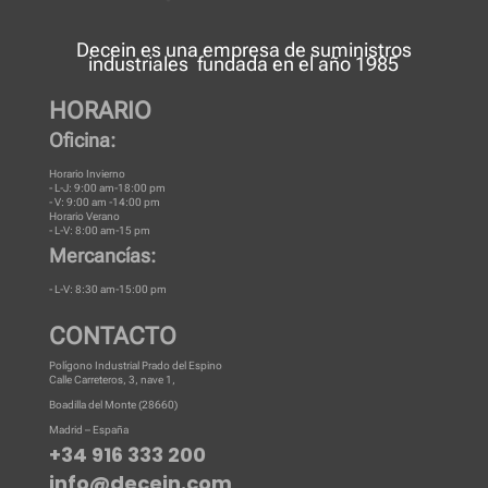
Decein es una
empresa de suministros
industriales
fundada en el año 1985
HORARIO
Oficina:
Horario Invierno
- L-J: 9:00 am-18:00 pm
- V: 9:00 am -14:00 pm
Horario Verano
- L-V: 8:00 am-15 pm
Mercancías:
- L-V: 8:30 am-15:00 pm
CONTACTO
Polígono Industrial Prado del Espino
Calle Carreteros, 3, nave 1,
Boadilla del Monte (28660)
Madrid – España
+34 916 333 200
info@decein.com