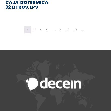
CAJA ISOTÉRMICA
32 LITROS. EPS
1
2
3
4
…
9
10
11
→