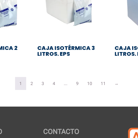
MICA 2
CAJA ISOTÉRMICA 3
CAJA I
LITROS. EPS
LITROS.
1
2
3
4
…
9
10
11
→
O
CONTACTO