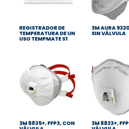
REGISTRADOR DE
3M AURA 9320
TEMPERATURA DE UN
SIN VÁLVULA
USO TEMPMATE S1
3M 8835+, FFP3, CON
3M 8833+, FF
VÁLVULA
VÁLVULA