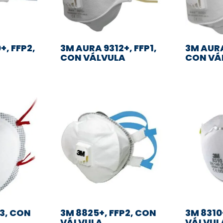
+, FFP2,
3M AURA 9312+, FFP1,
3M AURA
CON VÁLVULA
CON VÁ
P3, CON
3M 8825+, FFP2, CON
3M 8310+
VÁLVULA
VÁLVUL