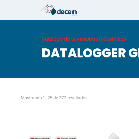
Catálogo de suministros Industriales
DATALOGGER G
Ordenado
Mostrando 1–25 de 272 resultados
por
los
últimos