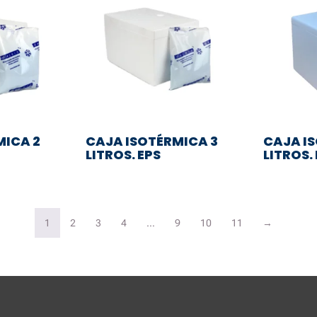
MICA 2
CAJA ISOTÉRMICA 3
CAJA I
LITROS. EPS
LITROS.
1
2
3
4
…
9
10
11
→