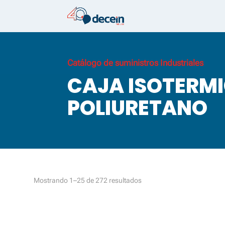
Catálogo de suministros Industriales
CAJA ISOTERM
POLIURETANO
Ordenado
Mostrando 1–25 de 272 resultados
por
los
últimos