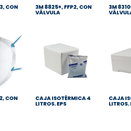
P3, CON
3M 8825+, FFP2, CON
3M 8310+
VÁLVULA
VÁLVUL
P2, CON
CAJA ISOTÉRMICA 4
CAJA I
LITROS. EPS
LITROS.