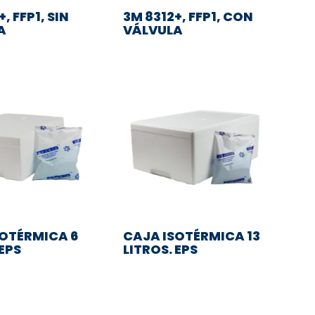
, FFP1, SIN
3M 8312+, FFP1, CON
A
VÁLVULA
SOTÉRMICA 6
CAJA ISOTÉRMICA 13
 EPS
LITROS. EPS