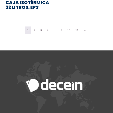
CAJA ISOTÉRMICA
32 LITROS. EPS
1
2
3
4
…
9
10
11
→