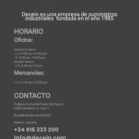
Decein es una
empresa de suministros
industriales
fundada en el año 1985
HORARIO
Oficina:
Horario Invierno
- L-J: 9:00 am-18:00 pm
- V: 9:00 am -14:00 pm
Horario Verano
- L-V: 8:00 am-15 pm
Mercancías:
- L-V: 8:30 am-15:00 pm
CONTACTO
Polígono Industrial Prado del Espino
Calle Carreteros, 3, nave 1,
Boadilla del Monte (28660)
Madrid – España
+34 916 333 200
info@decein.com